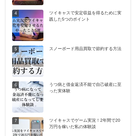
ツイキャスで安定収益を得るために実
4
践した5つのポイント
スノーボード用品買取で節約する方法
5
うつ病と借金返済不能で自己破産に至
6
った実体験
ツイキャスでゲーム実況！2年間で20
7
万円を稼いだ私の体験談