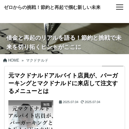
ゼロからの挑戦！節約と再起で掴む新しい未来
借金と再起のリアルを語る！節約と挑戦で未
来を切り拓くヒントがここに
HOME
»
マクドナルド
元マクドナルドアルバイト店員が、バーガ
ーキングとマクドナルドに来店して注文す
るメニューとは
2025.07.04
2025.07.04
無職