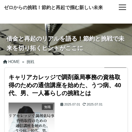
ゼロからの挑戦！節約と再起で掴む新しい未来
借金と再起のリアルを語る！節約と挑戦で未
来を切り拓くヒントがここに
HOME
»
挑戦
キャリアカレッジで調剤薬局事務の資格取
得のための通信講座を始めた、うつ病、40
代、男、一人暮らしの挑戦とは
2025.07.01
2025.07.01
無職