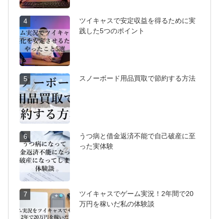
ツイキャスで安定収益を得るために実
4
践した5つのポイント
スノーボード用品買取で節約する方法
5
うつ病と借金返済不能で自己破産に至
6
った実体験
ツイキャスでゲーム実況！2年間で20
7
万円を稼いだ私の体験談