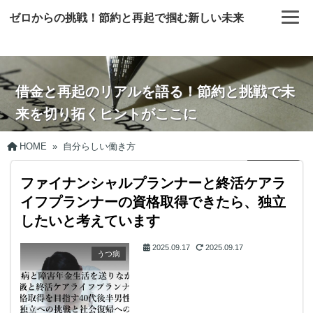
ゼロからの挑戦！節約と再起で掴む新しい未来
借金と再起のリアルを語る！節約と挑戦で未
来を切り拓くヒントがここに
HOME
»
自分らしい働き方
ファイナンシャルプランナーと終活ケアラ
イフプランナーの資格取得できたら、独立
したいと考えています
2025.09.17
2025.09.17
うつ病