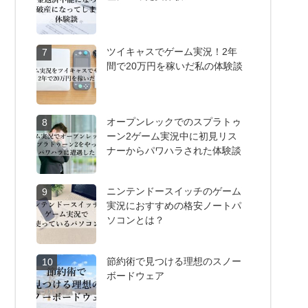
ツイキャスでゲーム実況！2年
7
間で20万円を稼いだ私の体験談
オープンレックでのスプラトゥ
8
ーン2ゲーム実況中に初見リス
ナーからパワハラされた体験談
ニンテンドースイッチのゲーム
9
実況におすすめの格安ノートパ
ソコンとは？
節約術で見つける理想のスノー
10
ボードウェア