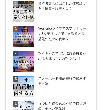
債権者集会に出席した体験談：
2
自己破産の現実とは？
YouTubeライブでスプラトゥー
3
ン3を実況して感じた課題と収
益化のための攻略法
ツイキャスで安定収益を得るた
4
めに実践した5つのポイント
スノーボード用品買取で節約す
5
る方法
うつ病と借金返済不能で自己破
6
産に至った実体験