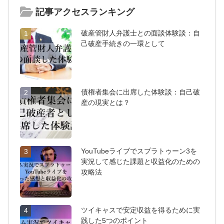
記事アクセスランキング
破産管財人弁護士との面談体験談：自
1
己破産手続きの一環として
債権者集会に出席した体験談：自己破
2
産の現実とは？
YouTubeライブでスプラトゥーン3を
3
実況して感じた課題と収益化のための
攻略法
ツイキャスで安定収益を得るために実
4
践した5つのポイント