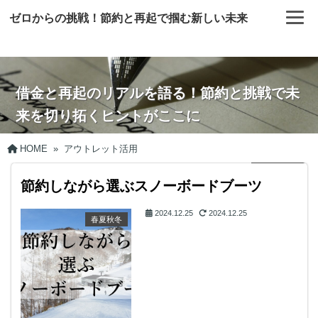
ゼロからの挑戦！節約と再起で掴む新しい未来
借金と再起のリアルを語る！節約と挑戦で未
来を切り拓くヒントがここに
HOME
»
アウトレット活用
節約しながら選ぶスノーボードブーツ
2024.12.25
2024.12.25
春夏秋冬