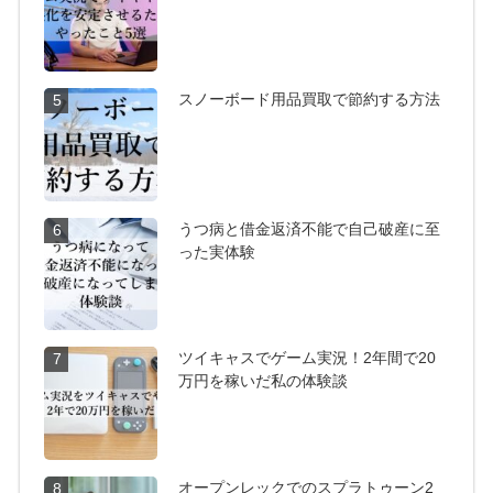
スノーボード用品買取で節約する方法
5
うつ病と借金返済不能で自己破産に至
6
った実体験
ツイキャスでゲーム実況！2年間で20
7
万円を稼いだ私の体験談
オープンレックでのスプラトゥーン2
8