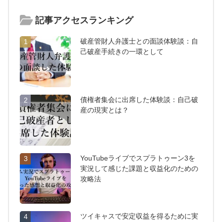
記事アクセスランキング
破産管財人弁護士との面談体験談：自
1
己破産手続きの一環として
債権者集会に出席した体験談：自己破
2
産の現実とは？
YouTubeライブでスプラトゥーン3を
3
実況して感じた課題と収益化のための
攻略法
ツイキャスで安定収益を得るために実
4