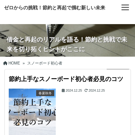
ゼロからの挑戦！節約と再起で掴む新しい未来
借金と再起のリアルを語る！節約と挑戦で未
来を切り拓くヒントがここに
HOME
»
スノーボード初心者
節約上手なスノーボード初心者必見のコツ
2024.12.25
2024.12.25
春夏秋冬