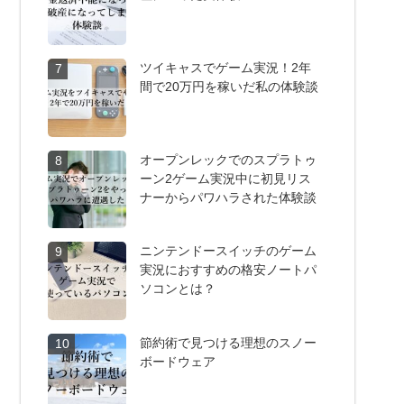
ツイキャスでゲーム実況！2年
7
間で20万円を稼いだ私の体験談
オープンレックでのスプラトゥ
8
ーン2ゲーム実況中に初見リス
ナーからパワハラされた体験談
ニンテンドースイッチのゲーム
9
実況におすすめの格安ノートパ
ソコンとは？
節約術で見つける理想のスノー
10
ボードウェア