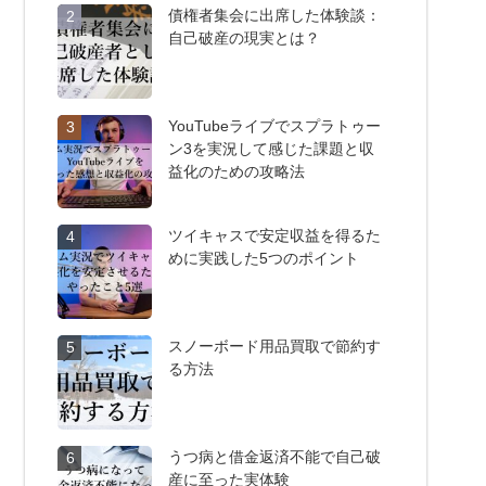
債権者集会に出席した体験談：
2
自己破産の現実とは？
YouTubeライブでスプラトゥー
3
ン3を実況して感じた課題と収
益化のための攻略法
ツイキャスで安定収益を得るた
4
めに実践した5つのポイント
スノーボード用品買取で節約す
5
る方法
うつ病と借金返済不能で自己破
6
産に至った実体験