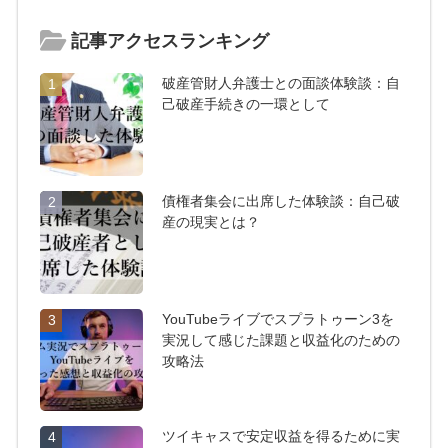
記事アクセスランキング
破産管財人弁護士との面談体験談：自
1
己破産手続きの一環として
債権者集会に出席した体験談：自己破
2
産の現実とは？
YouTubeライブでスプラトゥーン3を
3
実況して感じた課題と収益化のための
攻略法
ツイキャスで安定収益を得るために実
4