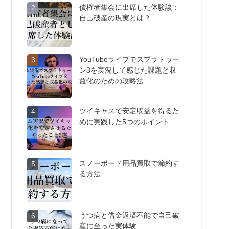
債権者集会に出席した体験談：
2
自己破産の現実とは？
YouTubeライブでスプラトゥー
3
ン3を実況して感じた課題と収
益化のための攻略法
ツイキャスで安定収益を得るた
4
めに実践した5つのポイント
スノーボード用品買取で節約す
5
る方法
うつ病と借金返済不能で自己破
6
産に至った実体験