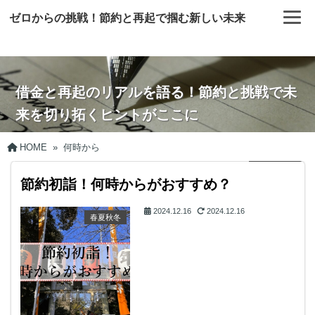
ゼロからの挑戦！節約と再起で掴む新しい未来
借金と再起のリアルを語る！節約と挑戦で未
来を切り拓くヒントがここに
HOME
»
何時から
節約初詣！何時からがおすすめ？
2024.12.16
2024.12.16
春夏秋冬