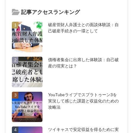
記事アクセスランキング
破産管財人弁護士との面談体験談：自
1
己破産手続きの一環として
債権者集会に出席した体験談：自己破
2
産の現実とは？
YouTubeライブでスプラトゥーン3を
3
実況して感じた課題と収益化のための
攻略法
ツイキャスで安定収益を得るために実
4