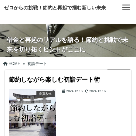
ゼロからの挑戦！節約と再起で掴む新しい未来
借金と再起のリアルを語る！節約と挑戦で未
来を切り拓くヒントがここに
HOME
»
初詣デート
節約しながら楽しむ初詣デート術
2024.12.16
2024.12.16
春夏秋冬