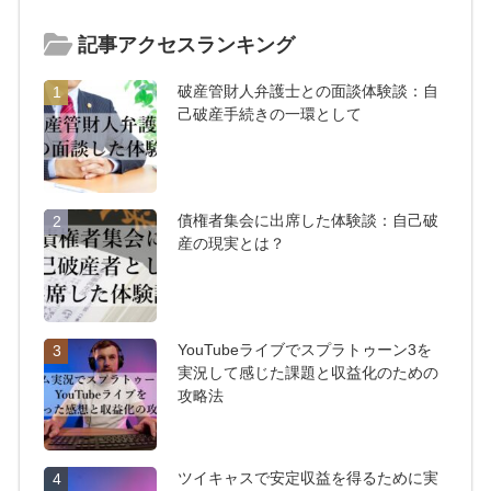
記事アクセスランキング
破産管財人弁護士との面談体験談：自
1
己破産手続きの一環として
債権者集会に出席した体験談：自己破
2
産の現実とは？
YouTubeライブでスプラトゥーン3を
3
実況して感じた課題と収益化のための
攻略法
ツイキャスで安定収益を得るために実
4