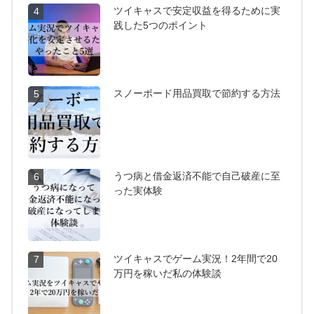
ツイキャスで安定収益を得るために実
4
践した5つのポイント
スノーボード用品買取で節約する方法
5
うつ病と借金返済不能で自己破産に至
6
った実体験
ツイキャスでゲーム実況！2年間で20
7
万円を稼いだ私の体験談