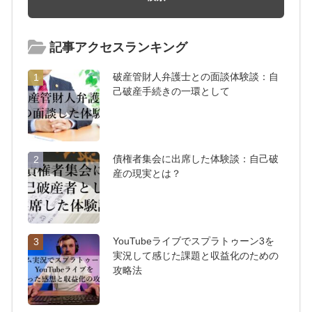
記事アクセスランキング
破産管財人弁護士との面談体験談：自
1
己破産手続きの一環として
債権者集会に出席した体験談：自己破
2
産の現実とは？
YouTubeライブでスプラトゥーン3を
3
実況して感じた課題と収益化のための
攻略法