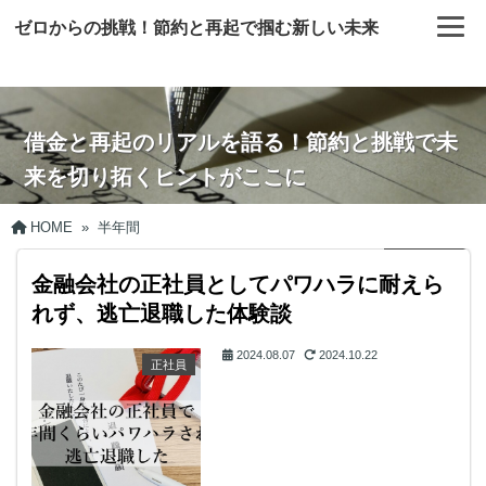
ゼロからの挑戦！節約と再起で掴む新しい未来
借金と再起のリアルを語る！節約と挑戦で未
来を切り拓くヒントがここに
HOME
»
半年間
金融会社の正社員としてパワハラに耐えら
れず、逃亡退職した体験談
2024.08.07
2024.10.22
正社員