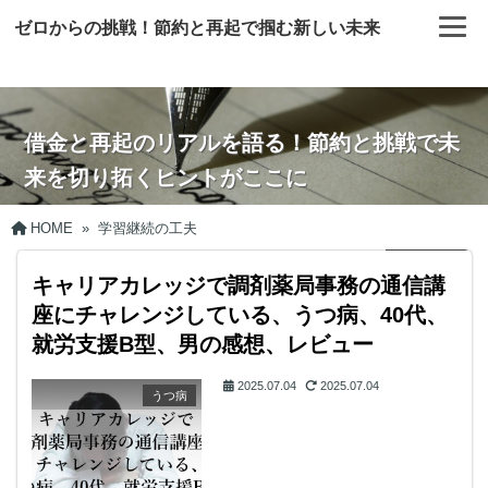
ゼロからの挑戦！節約と再起で掴む新しい未来
借金と再起のリアルを語る！節約と挑戦で未
来を切り拓くヒントがここに
HOME
»
学習継続の工夫
キャリアカレッジで調剤薬局事務の通信講
座にチャレンジしている、うつ病、40代、
就労支援B型、男の感想、レビュー
2025.07.04
2025.07.04
うつ病