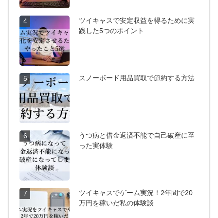
ツイキャスで安定収益を得るために実
4
践した5つのポイント
スノーボード用品買取で節約する方法
5
うつ病と借金返済不能で自己破産に至
6
った実体験
ツイキャスでゲーム実況！2年間で20
7
万円を稼いだ私の体験談