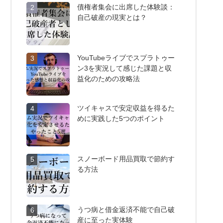
債権者集会に出席した体験談：
2
自己破産の現実とは？
YouTubeライブでスプラトゥー
3
ン3を実況して感じた課題と収
益化のための攻略法
ツイキャスで安定収益を得るた
4
めに実践した5つのポイント
スノーボード用品買取で節約す
5
る方法
うつ病と借金返済不能で自己破
6
産に至った実体験