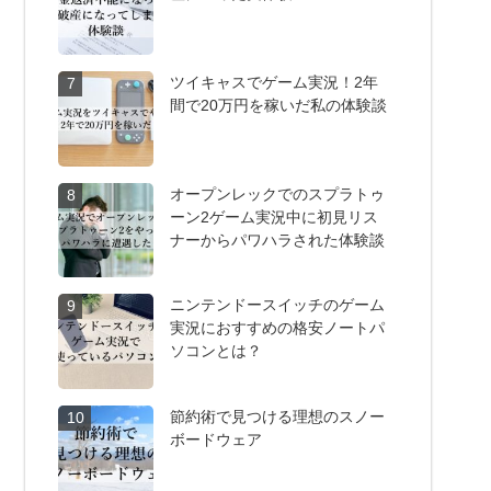
ツイキャスでゲーム実況！2年
7
間で20万円を稼いだ私の体験談
オープンレックでのスプラトゥ
8
ーン2ゲーム実況中に初見リス
ナーからパワハラされた体験談
ニンテンドースイッチのゲーム
9
実況におすすめの格安ノートパ
ソコンとは？
節約術で見つける理想のスノー
10
ボードウェア