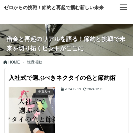
ゼロからの挑戦！節約と再起で掴む新しい未来
借金と再起のリアルを語る！節約と挑戦で未
来を切り拓くヒントがここに
HOME
»
就職活動
入社式で選ぶべきネクタイの色と節約術
2024.12.19
2024.12.19
春夏秋冬