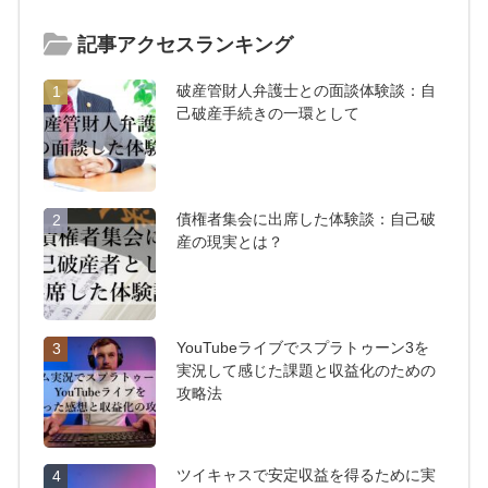
記事アクセスランキング
破産管財人弁護士との面談体験談：自
1
己破産手続きの一環として
債権者集会に出席した体験談：自己破
2
産の現実とは？
YouTubeライブでスプラトゥーン3を
3
実況して感じた課題と収益化のための
攻略法
ツイキャスで安定収益を得るために実
4