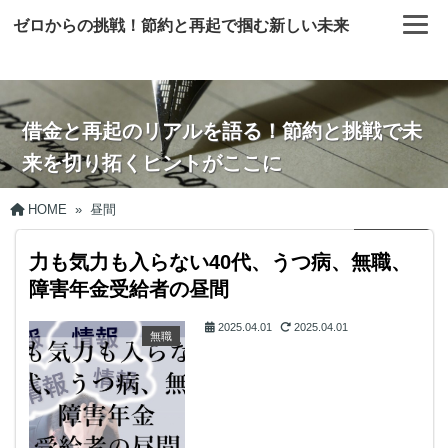
ゼロからの挑戦！節約と再起で掴む新しい未来
借金と再起のリアルを語る！節約と挑戦で未
来を切り拓くヒントがここに
HOME
»
昼間
力も気力も入らない40代、うつ病、無職、
障害年金受給者の昼間
2025.04.01
2025.04.01
無職