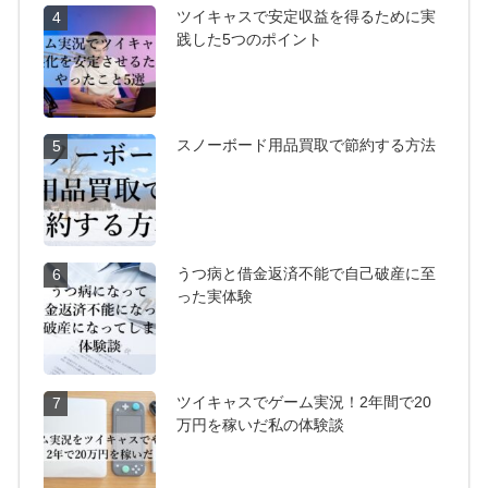
ツイキャスで安定収益を得るために実
4
践した5つのポイント
スノーボード用品買取で節約する方法
5
うつ病と借金返済不能で自己破産に至
6
った実体験
ツイキャスでゲーム実況！2年間で20
7
万円を稼いだ私の体験談