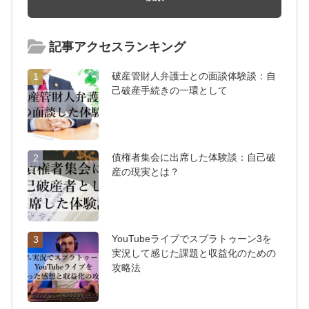
記事アクセスランキング
破産管財人弁護士との面談体験談：自
1
己破産手続きの一環として
債権者集会に出席した体験談：自己破
2
産の現実とは？
YouTubeライブでスプラトゥーン3を
3
実況して感じた課題と収益化のための
攻略法