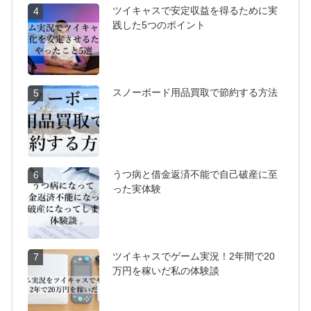
ツイキャスで安定収益を得るために実
4
践した5つのポイント
スノーボード用品買取で節約する方法
5
うつ病と借金返済不能で自己破産に至
6
った実体験
ツイキャスでゲーム実況！2年間で20
7
万円を稼いだ私の体験談