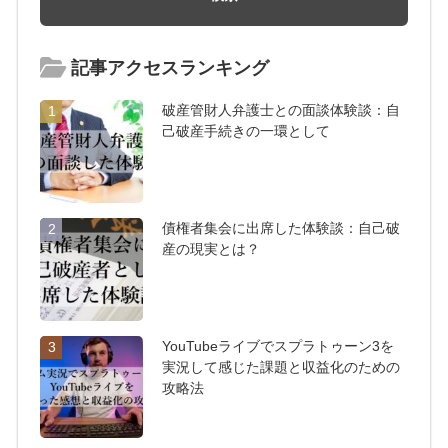
記事アクセスランキング
破産管財人弁護士との面談体験談：自
1
己破産手続きの一環として
債権者集会に出席した体験談：自己破
2
産の現実とは？
YouTubeライブでスプラトゥーン3を
3
実況して感じた課題と収益化のための
攻略法