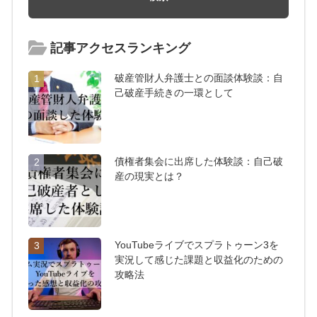
記事アクセスランキング
破産管財人弁護士との面談体験談：自
1
己破産手続きの一環として
債権者集会に出席した体験談：自己破
2
産の現実とは？
YouTubeライブでスプラトゥーン3を
3
実況して感じた課題と収益化のための
攻略法