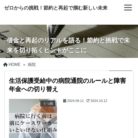
ゼロからの挑戦！節約と再起で掴む新しい未来
借金と再起のリアルを語る！節約と挑戦で未
来を切り拓くヒントがここに
HOME
»
病院
生活保護受給中の病院通院のルールと障害
年金への切り替え
2024.09.11
2024.10.12
うつ病