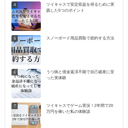
ツイキャスで安定収益を得るために実
4
践した5つのポイント
スノーボード用品買取で節約する方法
5
うつ病と借金返済不能で自己破産に至
6
った実体験
ツイキャスでゲーム実況！2年間で20
7
万円を稼いだ私の体験談