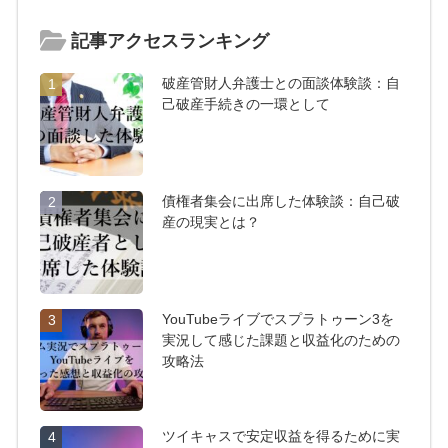
記事アクセスランキング
破産管財人弁護士との面談体験談：自
1
己破産手続きの一環として
債権者集会に出席した体験談：自己破
2
産の現実とは？
YouTubeライブでスプラトゥーン3を
3
実況して感じた課題と収益化のための
攻略法
ツイキャスで安定収益を得るために実
4