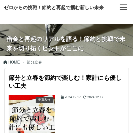
ゼロからの挑戦！節約と再起で掴む新しい未来
借金と再起のリアルを語る！節約と挑戦で未
来を切り拓くヒントがここに
HOME
»
節分立春
節分と立春を節約で楽しむ！家計にも優し
い工夫
2024.12.17
2024.12.17
春夏秋冬