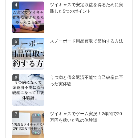
ツイキャスで安定収益を得るために実
4
践した5つのポイント
スノーボード用品買取で節約する方法
5
うつ病と借金返済不能で自己破産に至
6
った実体験
ツイキャスでゲーム実況！2年間で20
7
万円を稼いだ私の体験談