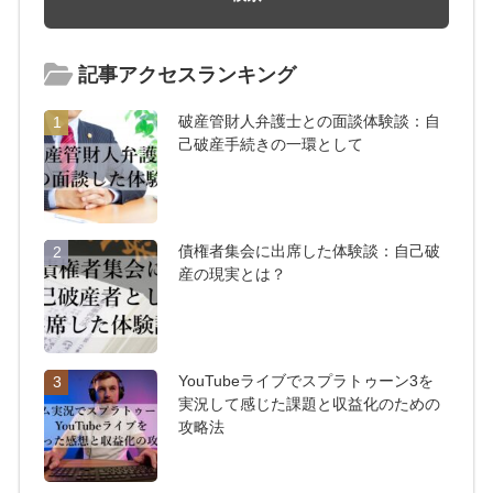
記事アクセスランキング
破産管財人弁護士との面談体験談：自
1
己破産手続きの一環として
債権者集会に出席した体験談：自己破
2
産の現実とは？
YouTubeライブでスプラトゥーン3を
3
実況して感じた課題と収益化のための
攻略法