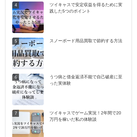
ツイキャスで安定収益を得るために実
4
践した5つのポイント
スノーボード用品買取で節約する方法
5
うつ病と借金返済不能で自己破産に至
6
った実体験
ツイキャスでゲーム実況！2年間で20
7
万円を稼いだ私の体験談