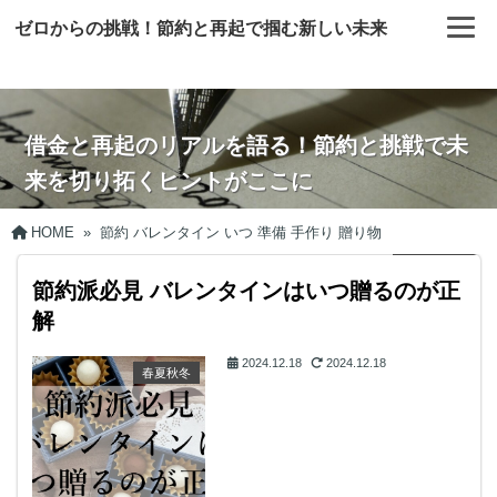
ゼロからの挑戦！節約と再起で掴む新しい未来
借金と再起のリアルを語る！節約と挑戦で未
来を切り拓くヒントがここに
HOME
»
節約 バレンタイン いつ 準備 手作り 贈り物
節約派必見 バレンタインはいつ贈るのが正
解
2024.12.18
2024.12.18
春夏秋冬