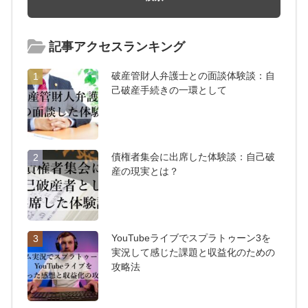
記事アクセスランキング
破産管財人弁護士との面談体験談：自
1
己破産手続きの一環として
債権者集会に出席した体験談：自己破
2
産の現実とは？
YouTubeライブでスプラトゥーン3を
3
実況して感じた課題と収益化のための
攻略法