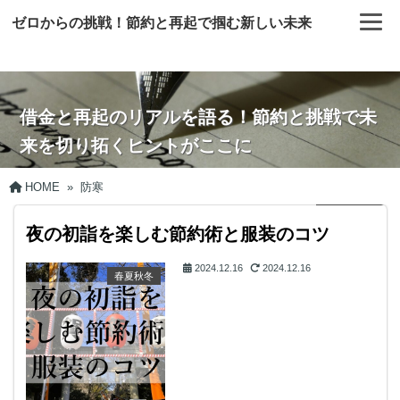
ゼロからの挑戦！節約と再起で掴む新しい未来
借金と再起のリアルを語る！節約と挑戦で未
来を切り拓くヒントがここに
HOME
»
防寒
夜の初詣を楽しむ節約術と服装のコツ
2024.12.16
2024.12.16
春夏秋冬