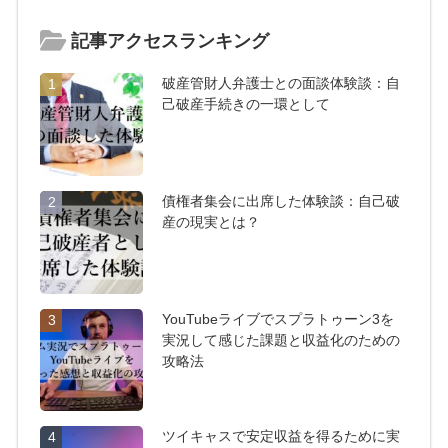
記事アクセスランキング
破産管財人弁護士との面談体験談：自
1
己破産手続きの一環として
債権者集会に出席した体験談：自己破
2
産の現実とは？
YouTubeライブでスプラトゥーン3を
3
実況して感じた課題と収益化のための
攻略法
ツイキャスで安定収益を得るために実
4