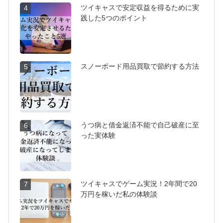
ツイキャスで安定収益を得るために実
4
践した5つのポイント
スノーボード用品買取で節約する方法
5
うつ病と借金返済不能で自己破産に至
6
った実体験
ツイキャスでゲーム実況！2年間で20
7
万円を稼いだ私の体験談