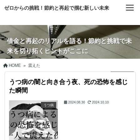
ゼロからの挑戦！節約と再起で掴む新しい未来
借金と再起のリアルを語る！節約と挑戦で未
来を切り拓くヒントがここに
HOME
»
震えた
うつ病の闇と向き合う夜、死の恐怖を感じ
た瞬間
2024.08.30
2024.10.10
うつ病