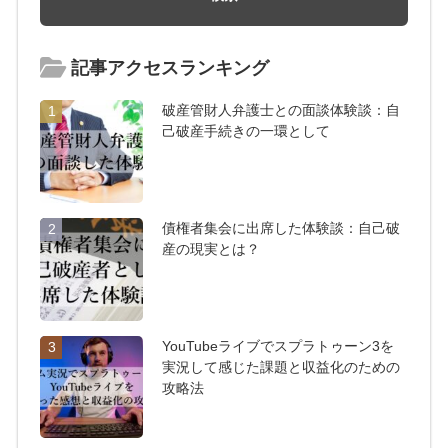
記事アクセスランキング
破産管財人弁護士との面談体験談：自
1
己破産手続きの一環として
債権者集会に出席した体験談：自己破
2
産の現実とは？
YouTubeライブでスプラトゥーン3を
3
実況して感じた課題と収益化のための
攻略法