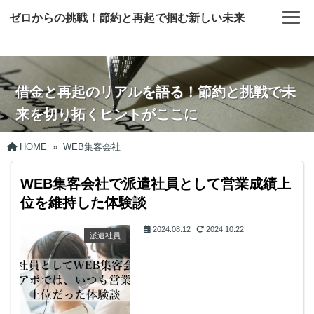
ゼロからの挑戦！節約と再起で掴む新しい未来
借金と再起のリアルを語る！節約と挑戦で未
来を切り拓くヒントがここに
HOME
»
WEB集客会社
WEB集客会社で派遣社員として営業成績上
位を維持した体験談
2024.08.12
2024.10.22
派遣社員