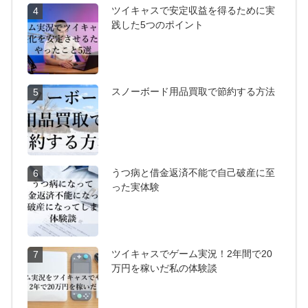
ツイキャスで安定収益を得るために実
4
践した5つのポイント
スノーボード用品買取で節約する方法
5
うつ病と借金返済不能で自己破産に至
6
った実体験
ツイキャスでゲーム実況！2年間で20
7
万円を稼いだ私の体験談