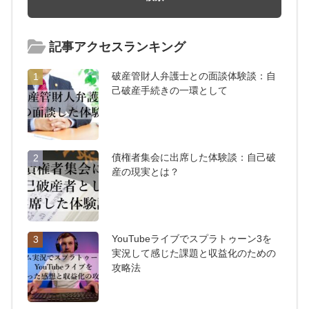
記事アクセスランキング
破産管財人弁護士との面談体験談：自
1
己破産手続きの一環として
債権者集会に出席した体験談：自己破
2
産の現実とは？
YouTubeライブでスプラトゥーン3を
3
実況して感じた課題と収益化のための
攻略法