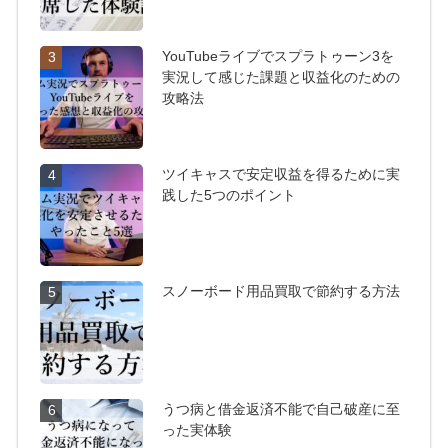
YouTubeライブでスプラトゥーン3を
3
実況して感じた課題と収益化のための
攻略法
ツイキャスで安定収益を得るために実
4
践した5つのポイント
スノーボード用品買取で節約する方法
5
うつ病と借金返済不能で自己破産に至
6
った実体験