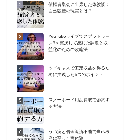
債権者集会に出席した体験談：
2
自己破産の現実とは？
YouTubeライブでスプラトゥー
3
ン3を実況して感じた課題と収
益化のための攻略法
ツイキャスで安定収益を得るた
4
めに実践した5つのポイント
スノーボード用品買取で節約す
5
る方法
うつ病と借金返済不能で自己破
6
産に至った実体験