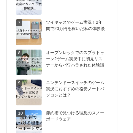
ツイキャスでゲーム実況！2年
7
間で20万円を稼いだ私の体験談
オープンレックでのスプラトゥ
8
ーン2ゲーム実況中に初見リス
ナーからパワハラされた体験談
ニンテンドースイッチのゲーム
9
実況におすすめの格安ノートパ
ソコンとは？
節約術で見つける理想のスノー
10
ボードウェア