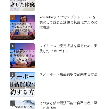
YouTubeライブでスプラトゥーン3を
3
実況して感じた課題と収益化のための
攻略法
ツイキャスで安定収益を得るために実
4
践した5つのポイント
スノーボード用品買取で節約する方法
5
うつ病と借金返済不能で自己破産に至
6
った実体験