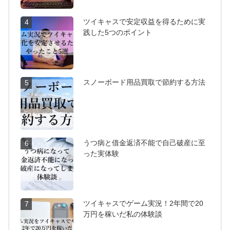
ツイキャスで安定収益を得るために実
4
践した5つのポイント
スノーボード用品買取で節約する方法
5
うつ病と借金返済不能で自己破産に至
6
った実体験
ツイキャスでゲーム実況！2年間で20
7
万円を稼いだ私の体験談