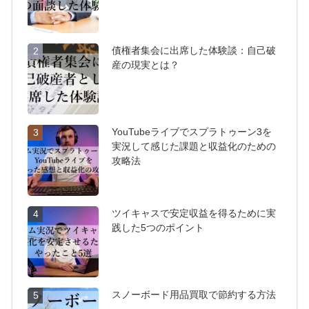
債権者集会に出席した体験談：自己破
2
産の現実とは？
YouTubeライブでスプラトゥーン3を
3
実況して感じた課題と収益化のための
攻略法
ツイキャスで安定収益を得るために実
4
践した5つのポイント
スノーボード用品買取で節約する方法
5