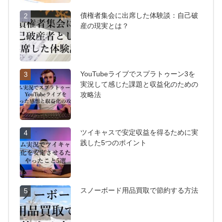
債権者集会に出席した体験談：自己破
2
産の現実とは？
YouTubeライブでスプラトゥーン3を
3
実況して感じた課題と収益化のための
攻略法
ツイキャスで安定収益を得るために実
4
践した5つのポイント
スノーボード用品買取で節約する方法
5