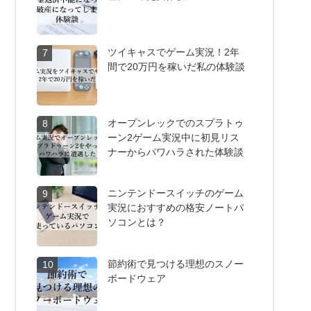
ツイキャスでゲーム実況！2年
7
間で20万円を稼いだ私の体験談
オープンレックでのスプラトゥ
8
ーン2ゲーム実況中に初見リス
ナーからパワハラされた体験談
ニンテンドースイッチのゲーム
9
実況におすすめの格安ノートパ
ソコンとは？
節約術で見つける理想のスノー
10
ボードウェア