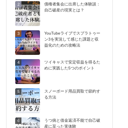
債権者集会に出席した体験談：
2
自己破産の現実とは？
YouTubeライブでスプラトゥー
3
ン3を実況して感じた課題と収
益化のための攻略法
ツイキャスで安定収益を得るた
4
めに実践した5つのポイント
スノーボード用品買取で節約す
5
る方法
うつ病と借金返済不能で自己破
6
産に至った実体験