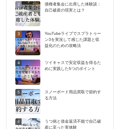
債権者集会に出席した体験談：
2
自己破産の現実とは？
YouTubeライブでスプラトゥー
3
ン3を実況して感じた課題と収
益化のための攻略法
ツイキャスで安定収益を得るた
4
めに実践した5つのポイント
スノーボード用品買取で節約す
5
る方法
うつ病と借金返済不能で自己破
6
産に至った実体験