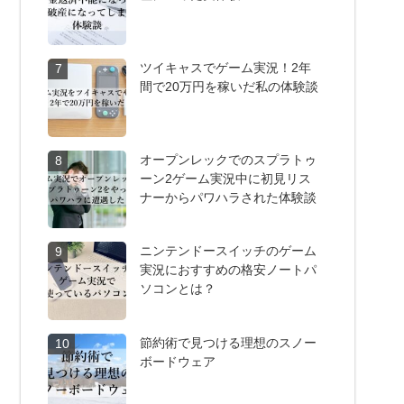
ツイキャスでゲーム実況！2年
7
間で20万円を稼いだ私の体験談
オープンレックでのスプラトゥ
8
ーン2ゲーム実況中に初見リス
ナーからパワハラされた体験談
ニンテンドースイッチのゲーム
9
実況におすすめの格安ノートパ
ソコンとは？
節約術で見つける理想のスノー
10
ボードウェア