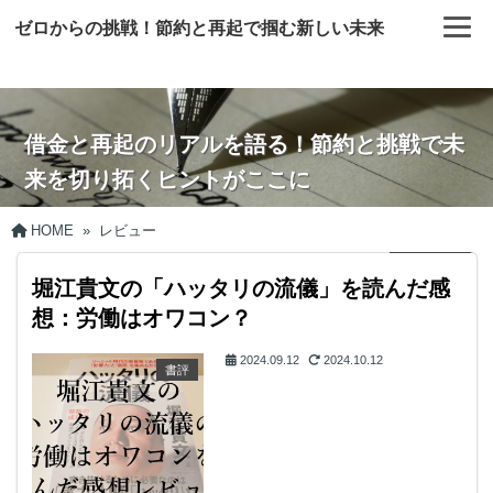
ゼロからの挑戦！節約と再起で掴む新しい未来
借金と再起のリアルを語る！節約と挑戦で未
来を切り拓くヒントがここに
HOME
»
レビュー
堀江貴文の「ハッタリの流儀」を読んだ感
想：労働はオワコン？
2024.09.12
2024.10.12
書評