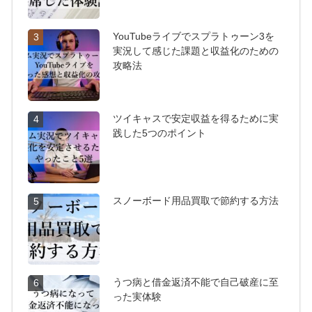
YouTubeライブでスプラトゥーン3を
3
実況して感じた課題と収益化のための
攻略法
ツイキャスで安定収益を得るために実
4
践した5つのポイント
スノーボード用品買取で節約する方法
5
うつ病と借金返済不能で自己破産に至
6
った実体験