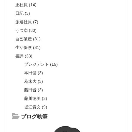
正社員 (14)
日記 (3)
派遣社員 (7)
うつ病 (80)
自己破産 (31)
生活保護 (31)
書評 (33)
プレジデント (15)
本田健 (3)
為末大 (3)
藤田晋 (3)
藤川徳美 (3)
堀江貴文 (9)
ブログ執筆