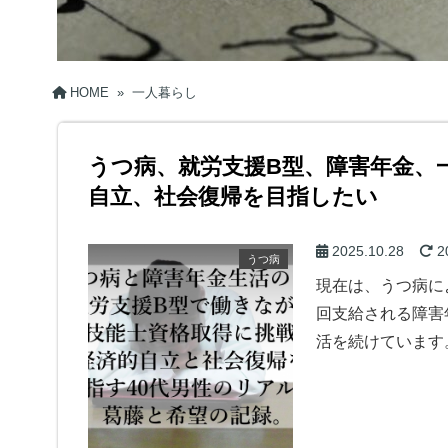
HOME
»
一人暮らし
うつ病、就労支援B型、障害年金、
自立、社会復帰を目指したい
2025.10.28
2
うつ病
現在は、うつ病に
回支給される障害
活を続けています