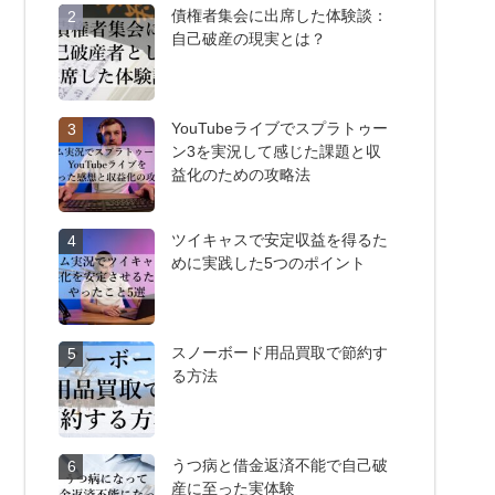
債権者集会に出席した体験談：
2
自己破産の現実とは？
YouTubeライブでスプラトゥー
3
ン3を実況して感じた課題と収
益化のための攻略法
ツイキャスで安定収益を得るた
4
めに実践した5つのポイント
スノーボード用品買取で節約す
5
る方法
うつ病と借金返済不能で自己破
6
産に至った実体験