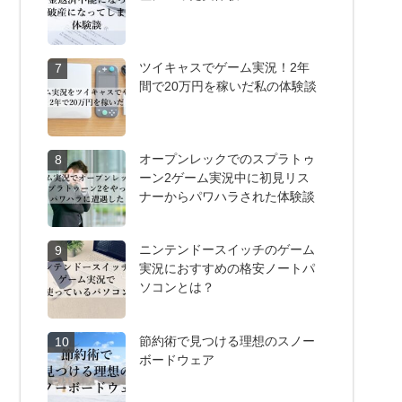
ツイキャスでゲーム実況！2年
7
間で20万円を稼いだ私の体験談
オープンレックでのスプラトゥ
8
ーン2ゲーム実況中に初見リス
ナーからパワハラされた体験談
ニンテンドースイッチのゲーム
9
実況におすすめの格安ノートパ
ソコンとは？
節約術で見つける理想のスノー
10
ボードウェア