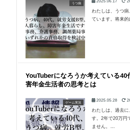
2025.06.17
2
うつ病
わたしは、うつ病
ています。将来的
YouTuberになろうか考えている
害年金生活者の思考とは
2025.05.28
2
ゲーム実況
わたしは、過去に
す。2年で20万
ません。…