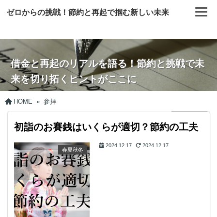
ゼロからの挑戦！節約と再起で掴む新しい未来
借金と再起のリアルを語る！節約と挑戦で未
来を切り拓くヒントがここに
HOME
»
参拝
初詣のお賽銭はいくらが適切？節約の工夫
2024.12.17
2024.12.17
春夏秋冬