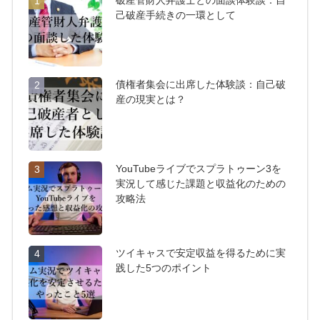
破産管財人弁護士との面談体験談：自
1
己破産手続きの一環として
債権者集会に出席した体験談：自己破
2
産の現実とは？
YouTubeライブでスプラトゥーン3を
3
実況して感じた課題と収益化のための
攻略法
ツイキャスで安定収益を得るために実
4
践した5つのポイント