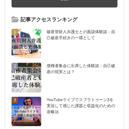
記事アクセスランキング
破産管財人弁護士との面談体験談：自
1
己破産手続きの一環として
債権者集会に出席した体験談：自己破
2
産の現実とは？
YouTubeライブでスプラトゥーン3を
3
実況して感じた課題と収益化のための
攻略法