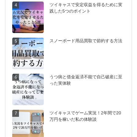
ツイキャスで安定収益を得るために実
4
践した5つのポイント
スノーボード用品買取で節約する方法
5
うつ病と借金返済不能で自己破産に至
6
った実体験
ツイキャスでゲーム実況！2年間で20
7
万円を稼いだ私の体験談