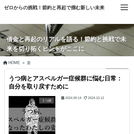
ゼロからの挑戦！節約と再起で掴む新しい未来
借金と再起のリアルを語る！節約と挑戦で未
来を切り拓くヒントがここに
HOME
»
姿
うつ病とアスペルガー症候群に悩む日常：
自分を取り戻すために
2024.09.14
2024.10.12
うつ病