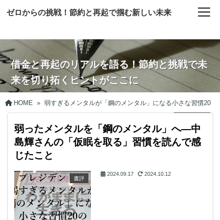
ゼロからの挑戦！節約と再起で掴む新しい未来
借金と再起のリアルを語る！節約と挑戦で未
来を切り拓くヒントがここに
HOME
»
弱すぎるメンタルが「鋼のメンタル」になる小さな習慣20
弱ったメンタルを「鋼のメンタル」へ―中
島輝さんの「仮眠を取る」習慣を読んで感
じたこと
2024.09.17
2024.10.12
書評