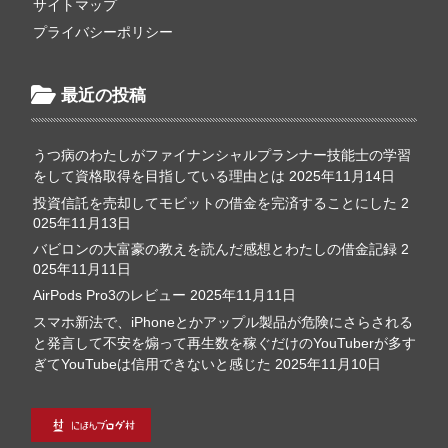
サイトマップ
プライバシーポリシー
最近の投稿
うつ病のわたしがファイナンシャルプランナー技能士の学習
をして資格取得を目指している理由とは
2025年11月14日
投資信託を売却してモビットの借金を完済することにした
2
025年11月13日
バビロンの大富豪の教えを読んだ感想とわたしの借金記録
2
025年11月11日
AirPods Pro3のレビュー
2025年11月11日
スマホ新法で、iPhoneとかアップル製品が危険にさらされる
と発言して不安を煽って再生数を稼ぐだけのYouTuberが多す
ぎてYouTubeは信用できないと感じた
2025年11月10日