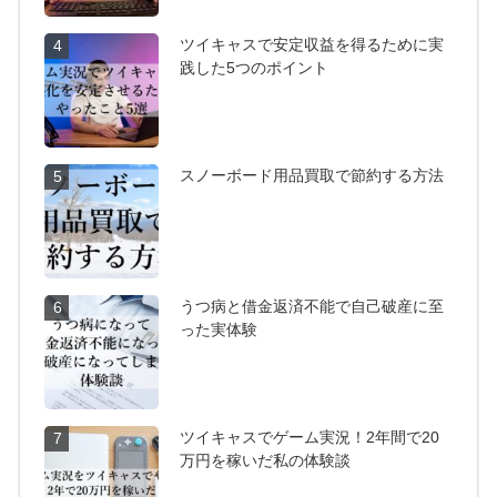
ツイキャスで安定収益を得るために実
4
践した5つのポイント
スノーボード用品買取で節約する方法
5
うつ病と借金返済不能で自己破産に至
6
った実体験
ツイキャスでゲーム実況！2年間で20
7
万円を稼いだ私の体験談