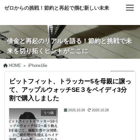
ゼロからの挑戦！節約と再起で掴む新しい未来
借金と再起のリアルを語る！節約と挑戦で未
来を切り拓くヒントがここに
HOME
»
iPhone16e
ビットフィット、トラッカー5を母親に譲っ
て、アップルウォッチSE３をペイディ3分
割で購入しました
2025.10.28
2025.10.28
うつ病