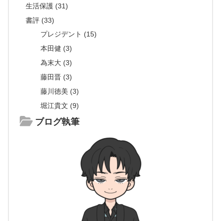
生活保護 (31)
書評 (33)
プレジデント (15)
本田健 (3)
為末大 (3)
藤田晋 (3)
藤川徳美 (3)
堀江貴文 (9)
ブログ執筆