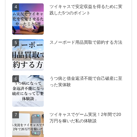
ツイキャスで安定収益を得るために実
4
践した5つのポイント
スノーボード用品買取で節約する方法
5
うつ病と借金返済不能で自己破産に至
6
った実体験
ツイキャスでゲーム実況！2年間で20
7
万円を稼いだ私の体験談