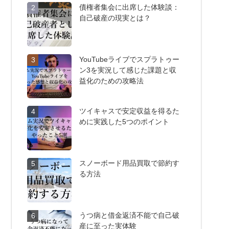
債権者集会に出席した体験談：
2
自己破産の現実とは？
YouTubeライブでスプラトゥー
3
ン3を実況して感じた課題と収
益化のための攻略法
ツイキャスで安定収益を得るた
4
めに実践した5つのポイント
スノーボード用品買取で節約す
5
る方法
うつ病と借金返済不能で自己破
6
産に至った実体験