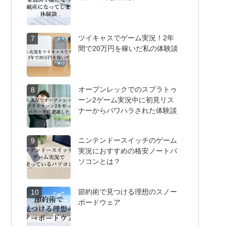
ツイキャスでゲーム実況！2年
7
間で20万円を稼いだ私の体験談
オープンレックでのスプラトゥ
8
ーン2ゲーム実況中に初見リス
ナーからパワハラされた体験談
ニンテンドースイッチのゲーム
9
実況におすすめの格安ノートパ
ソコンとは？
節約術で見つける理想のスノー
10
ボードウェア