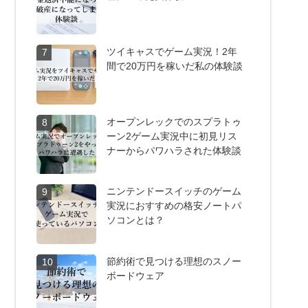
ツイキャスでゲーム実況！2年
7
間で20万円を稼いだ私の体験談
オープンレックでのスプラトゥ
8
ーン2ゲーム実況中に初見リス
ナーからパワハラされた体験談
ニンテンドースイッチのゲーム
9
実況におすすめの格安ノートパ
ソコンとは？
節約術で見つける理想のスノー
10
ボードウェア