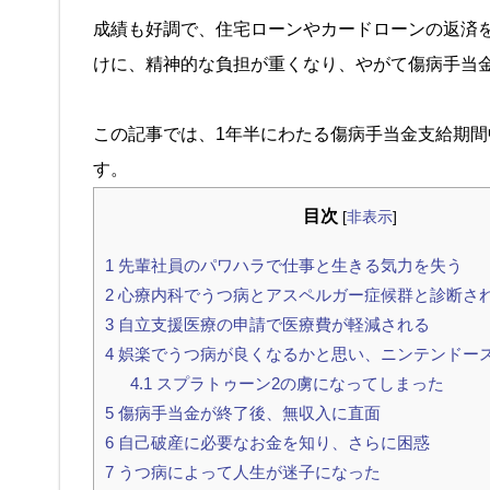
成績も好調で、住宅ローンやカードローンの返済
けに、精神的な負担が重くなり、やがて傷病手当
この記事では、1年半にわたる傷病手当金支給期
す。
目次
[
非表示
]
1
先輩社員のパワハラで仕事と生きる気力を失う
2
心療内科でうつ病とアスペルガー症候群と診断さ
3
自立支援医療の申請で医療費が軽減される
4
娯楽でうつ病が良くなるかと思い、ニンテンドー
4.1
スプラトゥーン2の虜になってしまった
5
傷病手当金が終了後、無収入に直面
6
自己破産に必要なお金を知り、さらに困惑
7
うつ病によって人生が迷子になった