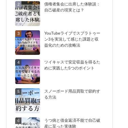
債権者集会に出席した体験談：
2
自己破産の現実とは？
YouTubeライブでスプラトゥー
3
ン3を実況して感じた課題と収
益化のための攻略法
ツイキャスで安定収益を得るた
4
めに実践した5つのポイント
スノーボード用品買取で節約す
5
る方法
うつ病と借金返済不能で自己破
6
産に至った実体験