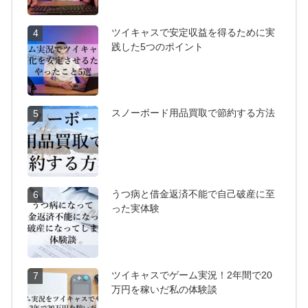
ツイキャスで安定収益を得るために実
4
践した5つのポイント
スノーボード用品買取で節約する方法
5
うつ病と借金返済不能で自己破産に至
6
った実体験
ツイキャスでゲーム実況！2年間で20
7
万円を稼いだ私の体験談